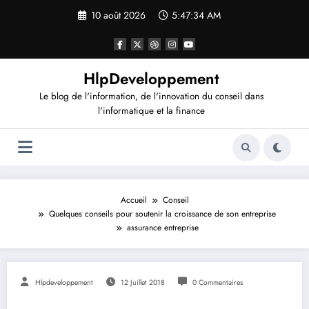
Aller
10 août 2026
5:47:35 AM
au
contenu
HlpDeveloppement
Le blog de l'information, de l'innovation du conseil dans
l'informatique et la finance
Accueil
Conseil
Quelques conseils pour soutenir la croissance de son entreprise
assurance entreprise
Hlpdeveloppement
12 Juillet 2018
0 Commentaires