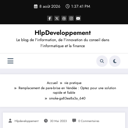
Aller
8 août 2026
1:37:42 PM
au
contenu
HlpDeveloppement
Le blog de l'information, de l'innovation du conseil dans
l'informatique et la finance
Accueil
vie pratique
Remplacement de pare-brise en Vendée : Optez pour une solution
rapide et fiable
smoke-ga83ea8a3a_640
Hlpdeveloppement
30 Mai 2023
0 Commentaires