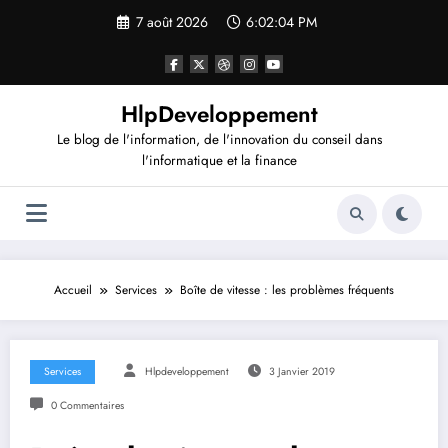
Aller
7 août 2026
6:02:04 PM
au
contenu
HlpDeveloppement
Le blog de l'information, de l'innovation du conseil dans
l'informatique et la finance
Accueil
Services
Boîte de vitesse : les problèmes fréquents
Services
Hlpdeveloppement
3 Janvier 2019
0 Commentaires