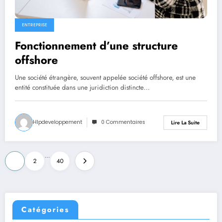
ENTREPRISE
Fonctionnement d’une structure
offshore
Une société étrangère, souvent appelée société offshore, est une
entité constituée dans une juridiction distincte…
Hlpdeveloppement
0 Commentaires
Lire La Suite
Pagination
…
1
2
40
des
publications
Catégories