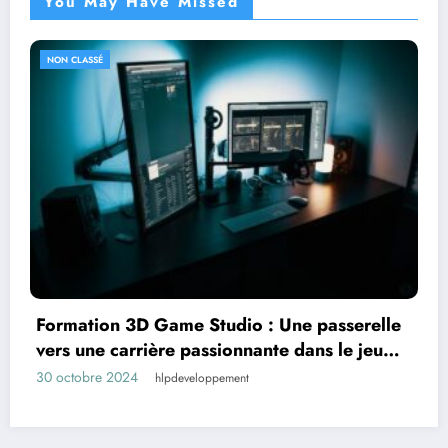
You May Have Missed
NON CLASSÉ
Équilibre parfait entre sport et sophistication
: La montre automatique chic
16 octobre 2024
hlpdeveloppement