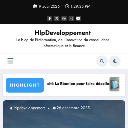
Aller
9 août 2026
1:29:37 PM
au
contenu
HlpDeveloppement
Le blog de l'information, de l'innovation du conseil dans
l'informatique et la finance
r faire décoller votre business local ?
Comment l’affichage dynamique funéraire transf
HIGHLIGHT
hlpdeveloppement
15 novembre 2024