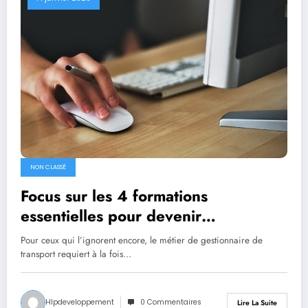
NON CLASSÉ
Focus sur les 4 formations
essentielles pour devenir
gestionnaire de transport
Pour ceux qui l’ignorent encore, le métier de gestionnaire de
transport requiert à la fois…
Hlpdeveloppement
0 Commentaires
Lire La Suite