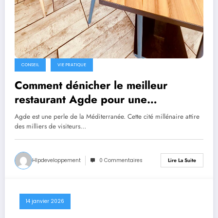
CONSEIL
VIE PRATIQUE
Comment dénicher le meilleur
restaurant Agde pour une
expérience culinaire inoubliable ?
Agde est une perle de la Méditerranée. Cette cité millénaire attire
des milliers de visiteurs…
Hlpdeveloppement
0 Commentaires
Lire La Suite
14 janvier 2026