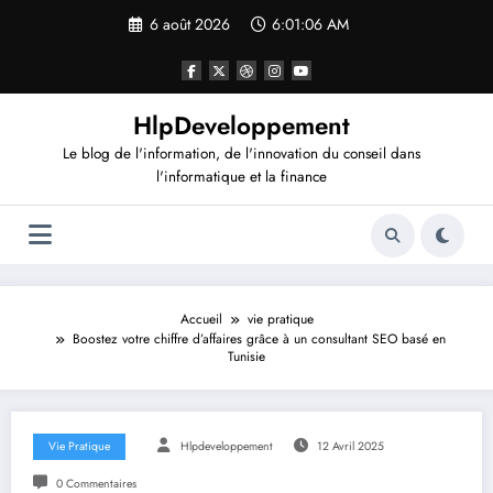
Aller
6 août 2026
6:01:07 AM
au
contenu
HlpDeveloppement
Le blog de l'information, de l'innovation du conseil dans
l'informatique et la finance
Accueil
vie pratique
Boostez votre chiffre d’affaires grâce à un consultant SEO basé en
Tunisie
Vie Pratique
Hlpdeveloppement
12 Avril 2025
0 Commentaires