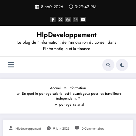
Aller
8 août 2026
3:29:42 PM
au
contenu
HlpDeveloppement
Le blog de l'information, de l'innovation du conseil dans
l'informatique et la finance
Accueil
Information
En quoi le portage salarial est-il avantageux pour les travailleurs
indépendants ?
portage_salarial
Hlpdeveloppement
9 Juin 2023
0 Commentaires