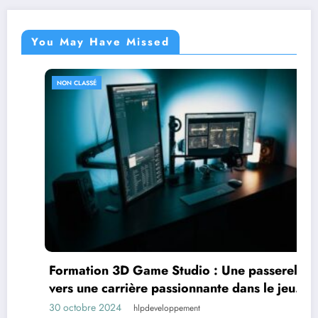
You May Have Missed
NON CLASSÉ
Formation 3D Game Studio : Une passerelle
vers une carrière passionnante dans le jeu
vidéo
30 octobre 2024
hlpdeveloppement