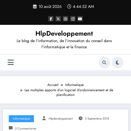
Aller
10 août 2026
4:44:52 AM
au
contenu
HlpDeveloppement
Le blog de l'information, de l'innovation du conseil dans
l'informatique et la finance
Accueil
Informatique
Les multiples apports d’un logiciel d’ordonnancement et de
planification
Informatique
Hlpdeveloppement
5 Septembre 2018
0 Commentaires