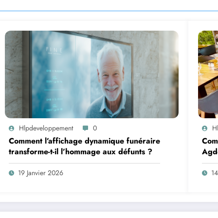
Hlpdeveloppement
0
H
Comment l’affichage dynamique funéraire
Comm
transforme-t-il l’hommage aux défunts ?
Agde
inou
19 Janvier 2026
14