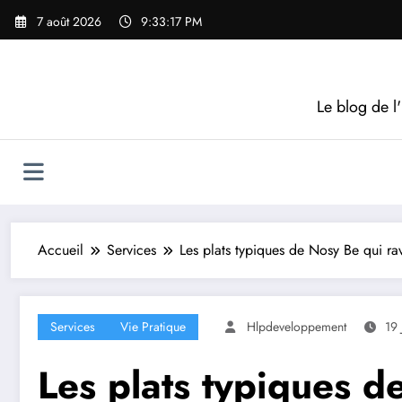
Aller
7 août 2026
9:33:17 PM
au
contenu
Le blog de l'
Accueil
Services
Les plats typiques de Nosy Be qui rav
Services
Vie Pratique
Hlpdeveloppement
19 
Les plats typiques d