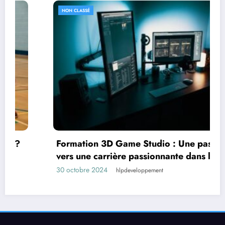
NON CLASSÉ
Formation 3D Game Studio : Une passerelle
vers une carrière passionnante dans le jeu
vidéo
30 octobre 2024
hlpdeveloppement