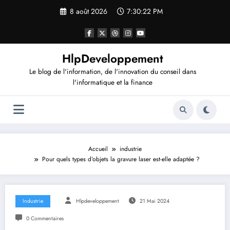
Aller
8 août 2026
7:30:22 PM
au
contenu
HlpDeveloppement
Le blog de l'information, de l'innovation du conseil dans
l'informatique et la finance
Accueil
industrie
Pour quels types d’objets la gravure laser est-elle adaptée ?
Industrie
Hlpdeveloppement
21 Mai 2024
0 Commentaires