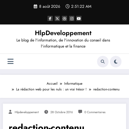
Aller
8 août 2026
2:51:23 AM
au
contenu
HlpDeveloppement
Le blog de l'information, de l'innovation du conseil dans
l'informatique et la finance
Accueil
Informatique
La rédaction web pour les nuls : un vrai trésor !
redaction-contenu
Hlpdeveloppement
28 Octobre 2016
0 Commentaires
redaction-contenu