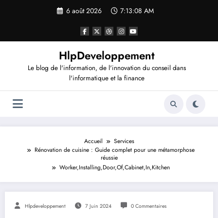
Aller
6 août 2026
7:13:09 AM
au
contenu
HlpDeveloppement
Le blog de l'information, de l'innovation du conseil dans
l'informatique et la finance
Accueil
Services
Rénovation de cuisine : Guide complet pour une métamorphose
réussie
Worker,Installing,Door,Of,Cabinet,In,Kitchen
Hlpdeveloppement
7 Juin 2024
0 Commentaires