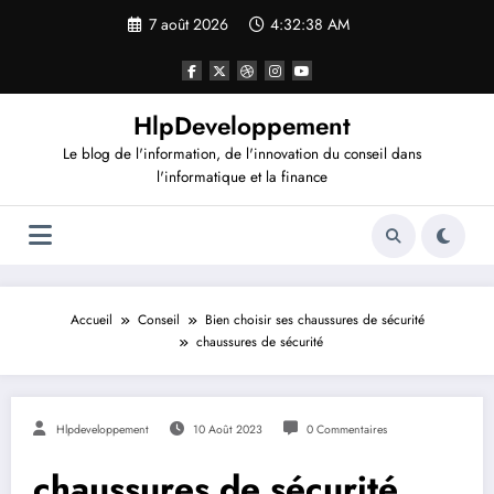
Aller
7 août 2026
4:32:39 AM
au
contenu
HlpDeveloppement
Le blog de l'information, de l'innovation du conseil dans
l'informatique et la finance
Accueil
Conseil
Bien choisir ses chaussures de sécurité
chaussures de sécurité
Hlpdeveloppement
10 Août 2023
0 Commentaires
chaussures de sécurité