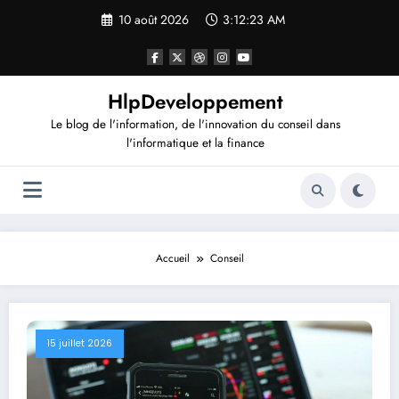
Aller
10 août 2026
3:12:24 AM
au
contenu
HlpDeveloppement
Le blog de l'information, de l'innovation du conseil dans
l'informatique et la finance
Accueil
Conseil
15 juillet 2026