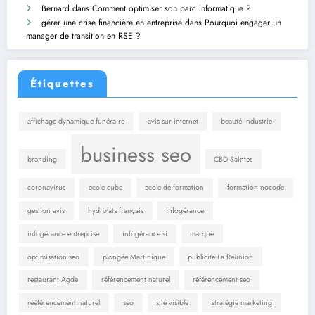
Bernard
dans
Comment optimiser son parc informatique ?
gérer une crise financière en entreprise
dans
Pourquoi engager un
manager de transition en RSE ?
Étiquettes
affichage dynamique funéraire
avis sur internet
beauté industrie
business seo
branding
CBD Saintes
coronavirus
ecole cube
ecole de formation
formation nocode
gestion avis
hydrolats français
infogérance
infogérance entreprise
infogérance si
marque
optimisation seo
plongée Martinique
publicité La Réunion
restaurant Agde
référencement naturel
référencement seo
rééférencement naturel
seo
site visible
stratégie marketing