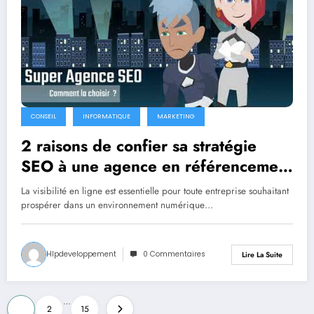
CONSEIL
INFORMATIQUE
MARKETING
2 raisons de confier sa stratégie
SEO à une agence en référencement
naturel
La visibilité en ligne est essentielle pour toute entreprise souhaitant
prospérer dans un environnement numérique…
Hlpdeveloppement
0 Commentaires
Lire La Suite
Pagination
…
1
2
15