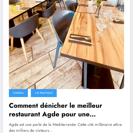
CONSEIL
VIE PRATIQUE
Comment dénicher le meilleur
restaurant Agde pour une
expérience culinaire inoubliable ?
Agde est une perle de la Méditerranée. Cette cité millénaire attire
des milliers de visiteurs…