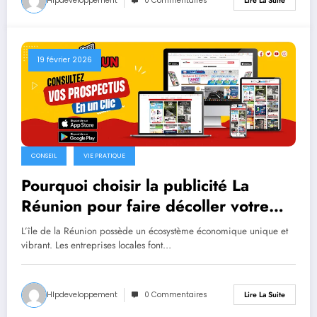
Hlpdeveloppement
0 Commentaires
Lire La Suite
19 février 2026
CONSEIL
VIE PRATIQUE
Pourquoi choisir la publicité La
Réunion pour faire décoller votre
business local ?
L’île de la Réunion possède un écosystème économique unique et
vibrant. Les entreprises locales font…
Hlpdeveloppement
0 Commentaires
Lire La Suite