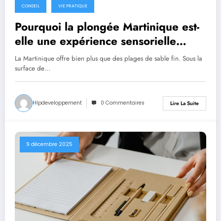
CONSEIL
VIE PRATIQUE
Pourquoi la plongée Martinique est-
elle une expérience sensorielle
absolument inoubliable ?
La Martinique offre bien plus que des plages de sable fin. Sous la
surface de…
Hlpdeveloppement
0 Commentaires
Lire La Suite
9 décembre 2025