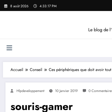
Aller
8 août 2026
4:33:18 PM
au
contenu
Le blog de l'
Accueil
Conseil
Ces périphériques que doit avoir tou
Hlpdeveloppement
10 Janvier 2019
0 Commentaire
souris-gamer