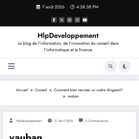
Aller
7 août 2026
4:28:39 PM
au
contenu
HlpDeveloppement
Le blog de l'information, de l'innovation du conseil dans
l'informatique et la finance
Accueil
Conseil
Comment bien recruter un cadre dirigeant?
vauban
Hlpdeveloppement
21 Avril 2016
0 Commentaires
vauban