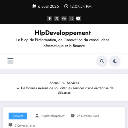
Aller
6 août 2026
12:07:54 PM
au
contenu
HlpDeveloppement
Le blog de l'information, de l'innovation du conseil dans
l'informatique et la finance
Accueil
Services
De bonnes raisons de solliciter les services d’une entreprise de
débarras
Services
Hlpdeveloppement
27 Octobre 2021
0 Commentaires