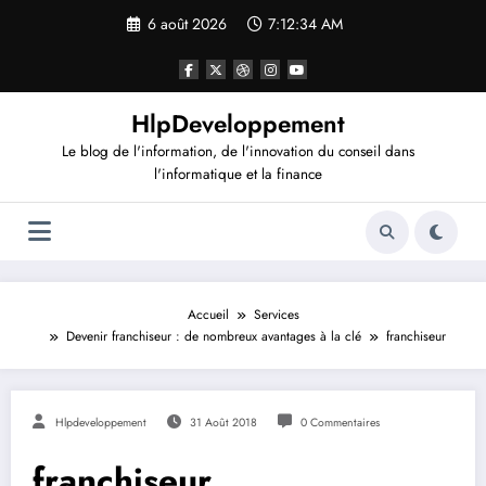
Aller
6 août 2026
7:12:35 AM
au
contenu
HlpDeveloppement
Le blog de l'information, de l'innovation du conseil dans
l'informatique et la finance
Accueil
Services
Devenir franchiseur : de nombreux avantages à la clé
franchiseur
Hlpdeveloppement
31 Août 2018
0 Commentaires
franchiseur