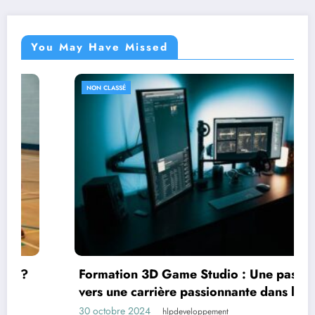
You May Have Missed
NON CLASSÉ
Formation 3D Game Studio : Une passerelle
vers une carrière passionnante dans le jeu
vidéo
30 octobre 2024
hlpdeveloppement