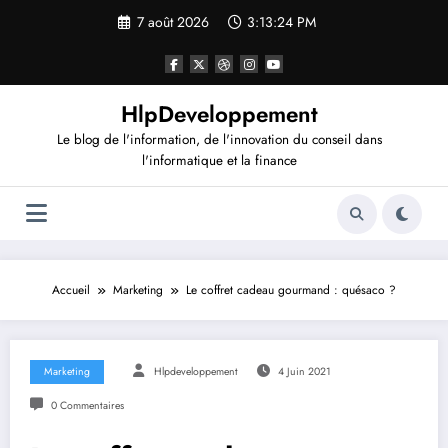
Aller
7 août 2026
3:13:24 PM
au
contenu
HlpDeveloppement
Le blog de l'information, de l'innovation du conseil dans
l'informatique et la finance
Accueil
Marketing
Le coffret cadeau gourmand : quésaco ?
Marketing
Hlpdeveloppement
4 Juin 2021
0 Commentaires