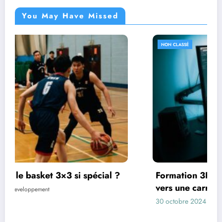
You May Have Missed
NON CLASSÉ
Formation 3D Game Studio : Une passerelle
vers une carrière passionnante dans le jeu
vidéo
30 octobre 2024
hlpdeveloppement