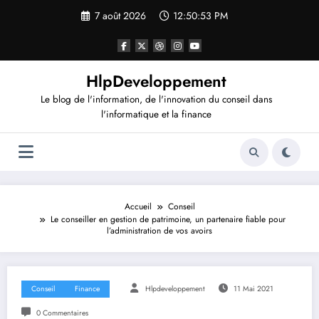
Aller
7 août 2026
12:50:54 PM
au
contenu
HlpDeveloppement
Le blog de l'information, de l'innovation du conseil dans
l'informatique et la finance
Accueil
Conseil
Le conseiller en gestion de patrimoine, un partenaire fiable pour
l’administration de vos avoirs
Conseil
Finance
Hlpdeveloppement
11 Mai 2021
0 Commentaires