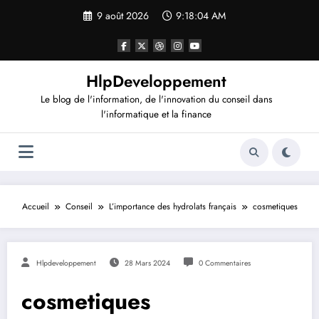
Aller
9 août 2026
9:18:04 AM
au
contenu
HlpDeveloppement
Le blog de l'information, de l'innovation du conseil dans
l'informatique et la finance
Accueil
Conseil
L’importance des hydrolats français
cosmetiques
Hlpdeveloppement
28 Mars 2024
0 Commentaires
cosmetiques