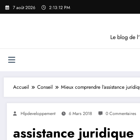
Aller
7 août 2026
2:13:13 PM
au
contenu
Le blog de l'
Accueil
Conseil
Mieux comprendre l’assistance juridi
Hlpdeveloppement
6 Mars 2018
0 Commentaires
assistance juridique