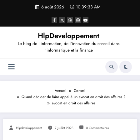
Aller
6 août 2026
10:39:33 AM
au
contenu
HlpDeveloppement
Le blog de l'information, de l'innovation du conseil dans
l'informatique et la finance
Accueil
Conseil
Quand décider de faire appel à un avocat en droit des affaires ?
avocat en droit des affaires
Hlpdeveloppement
7 Juillet 2023
0 Commentaires