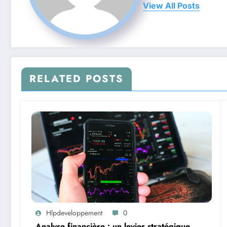
View All Posts
RELATED POSTS
Hlpdeveloppement
0
Analyse financière : un levier stratégique