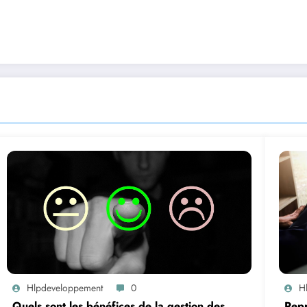
Hlpdeveloppement
0
H
Quels sont les bénéfices de la gestion des
Repr