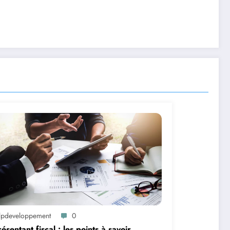
lpdeveloppement
0
ésentant fiscal : les points à savoir