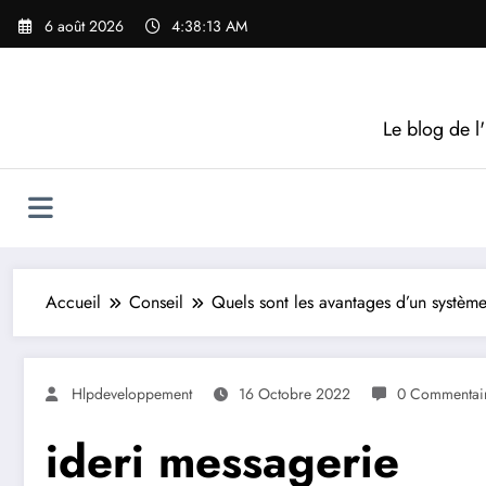
Aller
6 août 2026
4:38:14 AM
au
contenu
Le blog de l'
Accueil
Conseil
Quels sont les avantages d’un systèm
Hlpdeveloppement
16 Octobre 2022
0 Commentai
ideri messagerie