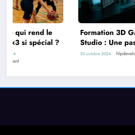
Formation 3D Game
Équil
Studio : Une passerelle
sport 
vers une carrière
La mo
hlpdeveloppement
30 octobre 2024
16 octobr
passionnante dans le
chic
jeu vidéo