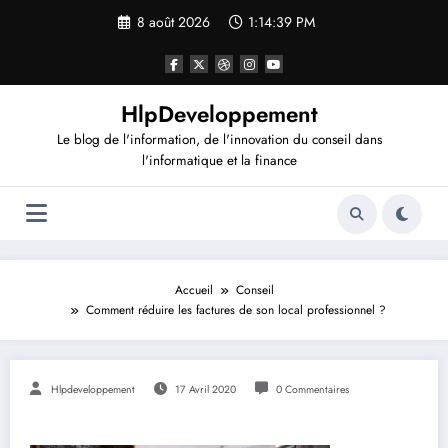
Aller
8 août 2026
1:14:40 PM
au
contenu
HlpDeveloppement
Le blog de l'information, de l'innovation du conseil dans
l'informatique et la finance
Accueil
Conseil
Comment réduire les factures de son local professionnel ?
Hlpdeveloppement
17 Avril 2020
0 Commentaires