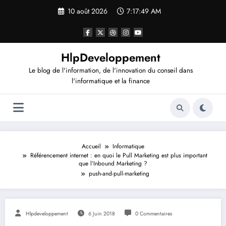
Aller
10 août 2026
7:17:50 AM
au
contenu
HlpDeveloppement
Le blog de l'information, de l'innovation du conseil dans
l'informatique et la finance
Accueil
Informatique
Référencement internet : en quoi le Pull Marketing est plus important
que l’Inbound Marketing ?
push-and-pull-marketing
Hlpdeveloppement
6 Juin 2018
0 Commentaires