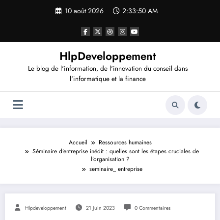
Aller
10 août 2026
2:33:51 AM
au
contenu
HlpDeveloppement
Le blog de l'information, de l'innovation du conseil dans
l'informatique et la finance
Accueil
Ressources humaines
Séminaire d’entreprise inédit : quelles sont les étapes cruciales de
l’organisation ?
seminaire_ entreprise
Hlpdeveloppement
21 Juin 2023
0 Commentaires