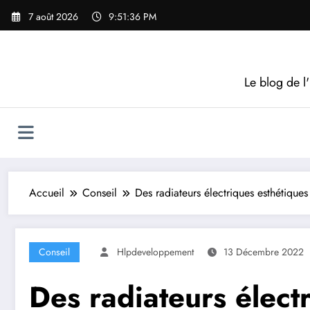
Aller
7 août 2026
9:51:37 PM
au
contenu
Le blog de l'
Accueil
Conseil
Des radiateurs électriques esthétique
Conseil
Hlpdeveloppement
13 Décembre 2022
Des radiateurs élect