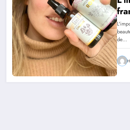
fra
L'impo
beauté
de…
H