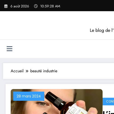
Aller
6 août 2026
10:59:29 AM
au
contenu
Le blog de l'
Accueil
beauté industrie
28 mars 2024
CONS
L’i