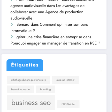
agence audiovisuelle
dans
Les avantages de
collaborer avec une Agence de production
audiovisuelle
Bernard
dans
Comment optimiser son parc
informatique ?
gérer une crise financière en entreprise
dans
Pourquoi engager un manager de transition en RSE ?
Étiquettes
affichage dynamique funéraire
avis sur internet
beauté industrie
branding
business seo
CBD Saintes