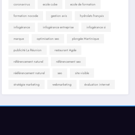
coronavirus
ecole cube
ecole de formation
formation nocode
gestion avis
hydrolats français
infogérance
infogérance entreprise
infogérance si
marque
optimisation seo
plongée Martinique
publicité La Réunion
restaurant Agde
référencement naturel
référencement seo
rééférencement naturel
seo
site visible
stratégie marketing
webmarketing
évaluation internet