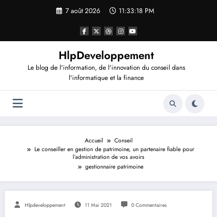
Aller
7 août 2026
11:33:19 PM
au
contenu
HlpDeveloppement
Le blog de l'information, de l'innovation du conseil dans
l'informatique et la finance
Accueil
Conseil
Le conseiller en gestion de patrimoine, un partenaire fiable pour
l’administration de vos avoirs
gestionnaire patrimoine
Hlpdeveloppement
11 Mai 2021
0 Commentaires