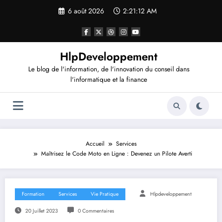
Aller
6 août 2026
2:21:12 AM
au
contenu
HlpDeveloppement
Le blog de l'information, de l'innovation du conseil dans
l'informatique et la finance
Accueil
Services
Maîtrisez le Code Moto en Ligne : Devenez un Pilote Averti
Formation
Services
Vie Pratique
Hlpdeveloppement
20 Juillet 2023
0 Commentaires