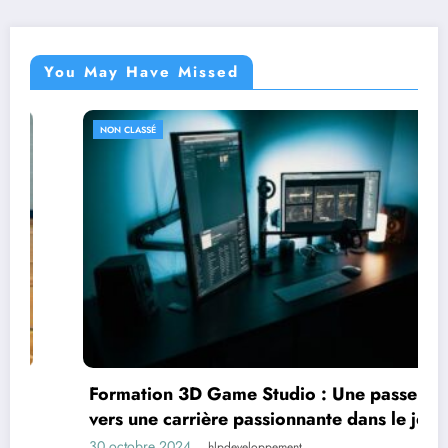
You May Have Missed
NON CLASSÉ
Formation 3D Game Studio : Une passerelle
vers une carrière passionnante dans le jeu
vidéo
30 octobre 2024
hlpdeveloppement