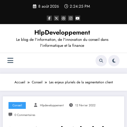
Aller
8 août 2026
2:24:25 PM
au
contenu
HlpDeveloppement
Le blog de l'information, de l'innovation du conseil dans
l'informatique et la finance
Accueil
Conseil
Les enjeux pluriels de la segmentation client
Conseil
Hlpdeveloppement
12 Février 2022
0 Commentaires