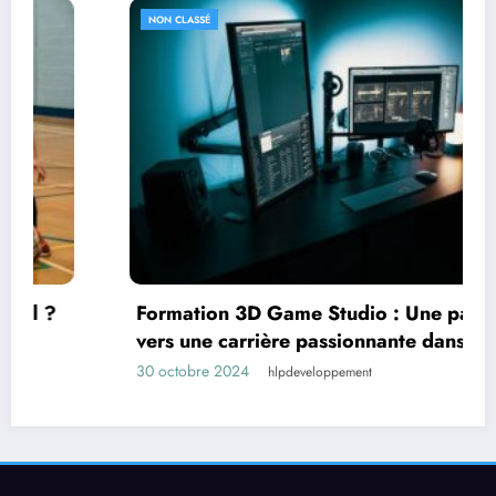
NON CLASSÉ
Formation 3D Game Studio : Une passerelle
vers une carrière passionnante dans le jeu
vidéo
30 octobre 2024
hlpdeveloppement