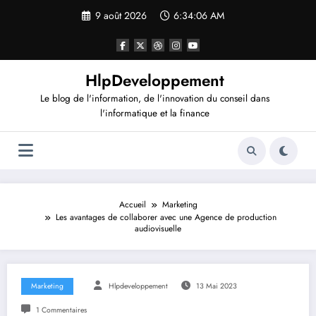
Aller
9 août 2026
6:34:07 AM
au
contenu
HlpDeveloppement
Le blog de l'information, de l'innovation du conseil dans
l'informatique et la finance
Accueil
Marketing
Les avantages de collaborer avec une Agence de production
audiovisuelle
Marketing
Hlpdeveloppement
13 Mai 2023
1 Commentaires