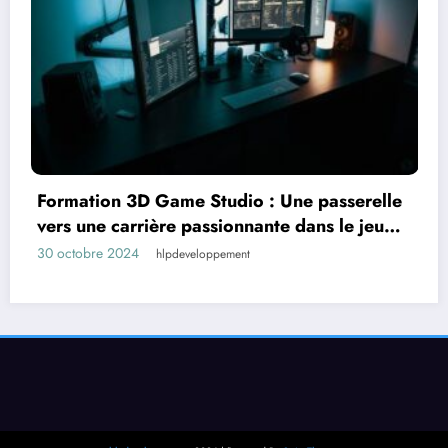
e Studio : Une passerelle
Équilibre parfait en
passionnante dans le jeu
: La montre automa
16 octobre 2024
veloppement
hlpdeve