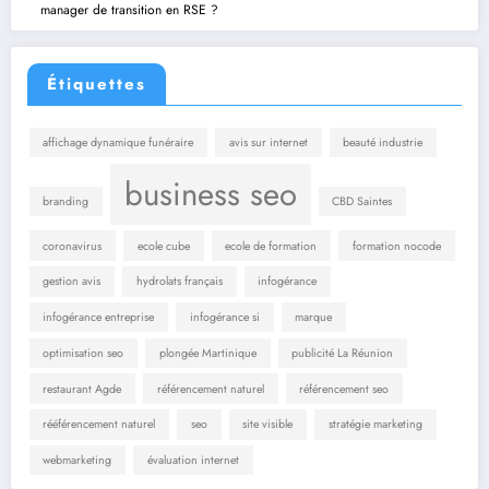
manager de transition en RSE ?
Étiquettes
affichage dynamique funéraire
avis sur internet
beauté industrie
business seo
branding
CBD Saintes
coronavirus
ecole cube
ecole de formation
formation nocode
gestion avis
hydrolats français
infogérance
infogérance entreprise
infogérance si
marque
optimisation seo
plongée Martinique
publicité La Réunion
restaurant Agde
référencement naturel
référencement seo
rééférencement naturel
seo
site visible
stratégie marketing
webmarketing
évaluation internet