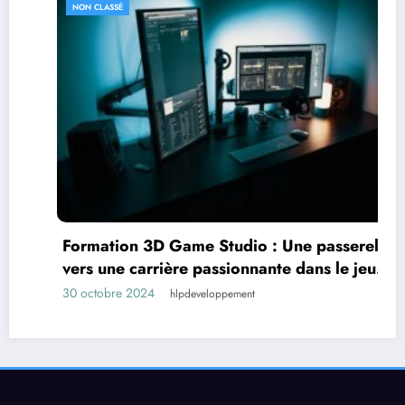
NON CLASSÉ
Formation 3D Game Studio : Une passerelle
vers une carrière passionnante dans le jeu
vidéo
30 octobre 2024
hlpdeveloppement