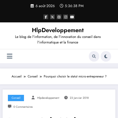
Aller
6 août 2026
5:36:38 PM
au
contenu
HlpDeveloppement
Le blog de l'information, de l'innovation du conseil dans
l'informatique et la finance
Accueil
Conseil
Pourquoi choisir le statut micro-entrepreneur ?
Conseil
Hlpdeveloppement
23 Janvier 2018
0 Commentaires