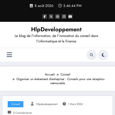
Aller
8 août 2026
3:46:44 PM
au
contenu
HlpDeveloppement
Le blog de l'information, de l'innovation du conseil dans
l'informatique et la finance
Accueil
Conseil
Organiser un événement d’entreprise : Conseils pour une réception
mémorable
Conseil
Hlpdeveloppement
1 Mars 2024
0 Commentaires