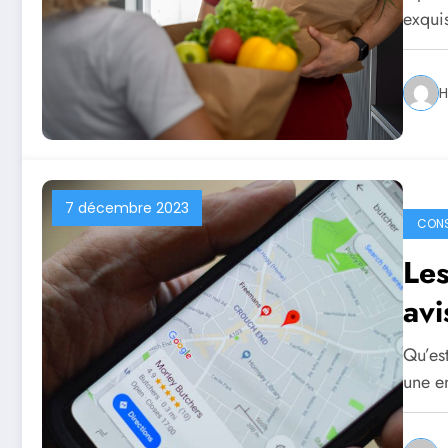
exqui
H
7 décembre 2023
CONS
Les
avi
Qu’est
une e