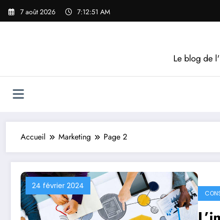
Aller
7 août 2026
7:12:53 AM
au
contenu
Le blog de l'
Accueil
Marketing
Page 2
24 février 2024
CONS
L’i