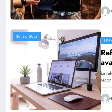
H
26 mai 2023
MARK
Ref
ava
La re
recons
H