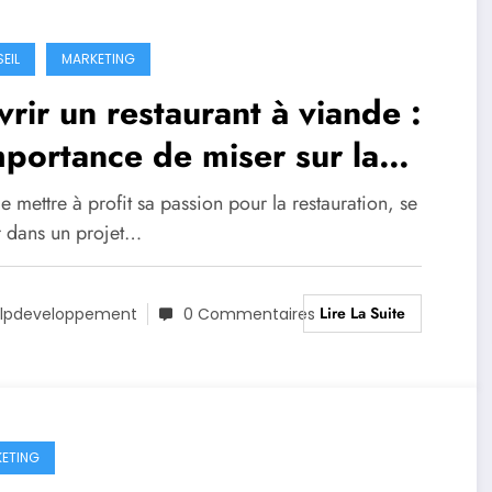
EIL
MARKETING
rir un restaurant à viande :
mportance de miser sur la
nchise
e mettre à profit sa passion pour la restauration, se
r dans un projet…
Lire La Suite
lpdeveloppement
0 Commentaires
ETING