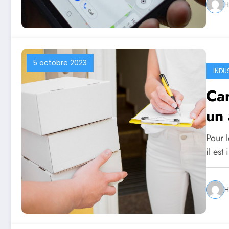
H
5 octobre 2023
INDU
Car
un
Pour l
il est
H