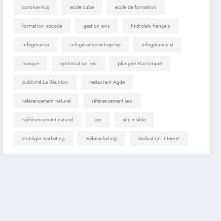
coronavirus
ecole cube
ecole de formation
formation nocode
gestion avis
hydrolats français
infogérance
infogérance entreprise
infogérance si
marque
optimisation seo
plongée Martinique
publicité La Réunion
restaurant Agde
référencement naturel
référencement seo
rééférencement naturel
seo
site visible
stratégie marketing
webmarketing
évaluation internet