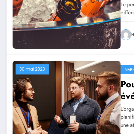
Le pe
diffé
H
30 mai 2023
MARK
Pou
évé
L'org
planif
une a