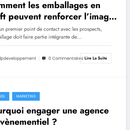
mment les emballages en
ft peuvent renforcer l’image
marque d’une entreprise ?
un premier point de contact avec les prospects,
llage doit faire partie intégrante de…
Lire La Suite
lpdeveloppement
0 Commentaires
EIL
MARKETING
urquoi engager une agence
évènementiel ?