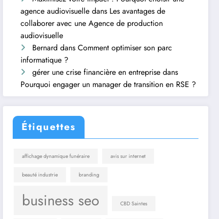
agence audiovisuelle
dans
Les avantages de
collaborer avec une Agence de production
audiovisuelle
Bernard
dans
Comment optimiser son parc
informatique ?
gérer une crise financière en entreprise
dans
Pourquoi engager un manager de transition en RSE ?
Étiquettes
affichage dynamique funéraire
avis sur internet
beauté industrie
branding
business seo
CBD Saintes