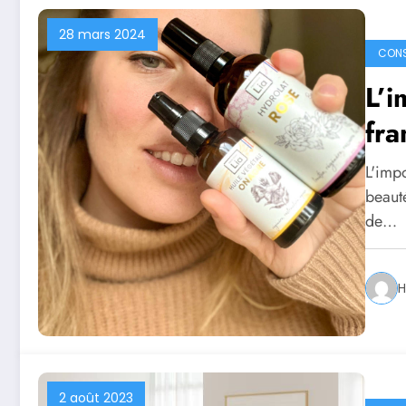
28 mars 2024
CONS
L’i
fra
L'impo
beauté
de…
H
2 août 2023