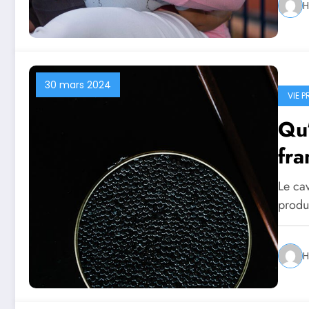
H
30 mars 2024
VIE P
Qu’
fra
Le ca
produc
H