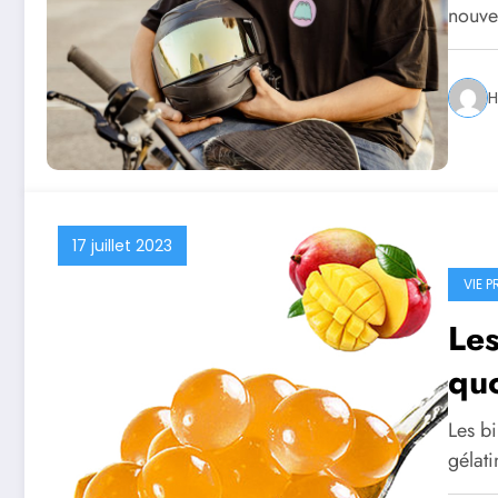
nouve
H
17 juillet 2023
VIE P
Les
qu
Les bi
gélat