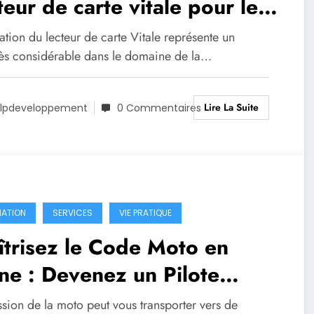
teur de carte vitale pour les
fessionnels de la santé ?
isation du lecteur de carte Vitale représente un
ès considérable dans le domaine de la…
Lire La Suite
lpdeveloppement
0 Commentaires
ATION
SERVICES
VIE PRATIQUE
trisez le Code Moto en
ne : Devenez un Pilote
rti
sion de la moto peut vous transporter vers de