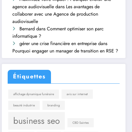
agence audiovisuelle
dans
Les avantages de
collaborer avec une Agence de production
audiovisuelle
Bernard
dans
Comment optimiser son parc
informatique ?
gérer une crise financière en entreprise
dans
Pourquoi engager un manager de transition en RSE ?
Étiquettes
affichage dynamique funéraire
avis sur internet
beauté industrie
branding
business seo
CBD Saintes