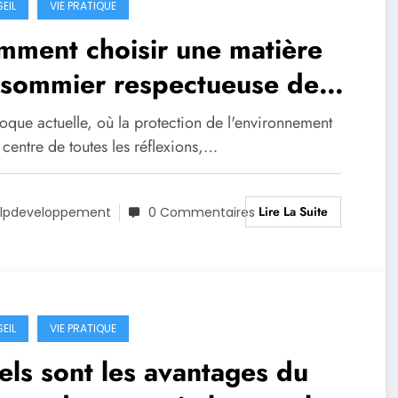
EIL
VIE PRATIQUE
mment choisir une matière
 sommier respectueuse de
nvironnement ?
oque actuelle, où la protection de l'environnement
 centre de toutes les réflexions,…
Lire La Suite
lpdeveloppement
0 Commentaires
EIL
VIE PRATIQUE
ls sont les avantages du