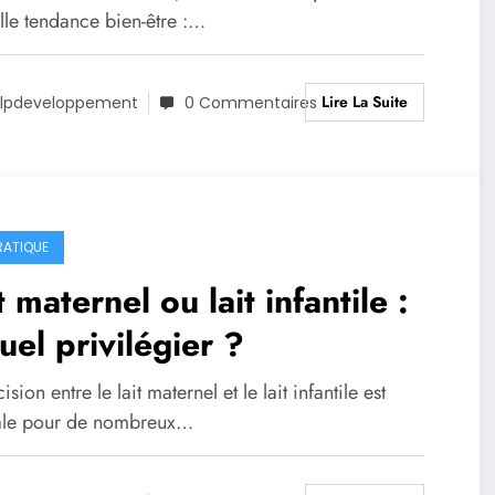
érience optimale
lle tendance bien-être :…
Lire La Suite
lpdeveloppement
0 Commentaires
RATIQUE
t maternel ou lait infantile :
uel privilégier ?
ision entre le lait maternel et le lait infantile est
ale pour de nombreux…