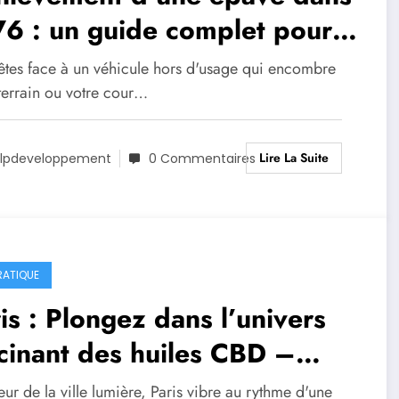
76 : un guide complet pour
 démarche sereine et
êtes face à un véhicule hors d'usage qui encombre
nforme
terrain ou votre cour…
Lire La Suite
lpdeveloppement
0 Commentaires
RATIQUE
is : Plongez dans l’univers
cinant des huiles CBD –
ide complet pour une
r de la ville lumière, Paris vibre au rythme d'une