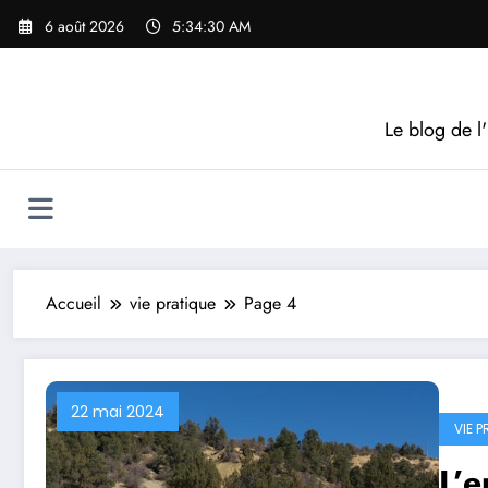
Aller
6 août 2026
5:34:31 AM
au
contenu
Le blog de l'
Accueil
vie pratique
Page 4
22 mai 2024
VIE P
L’