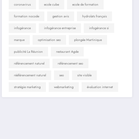
coronavirus
ecole cube
ecole de formation
formation nocode
gestion avis
hydrolats français
infogérance
infogérance entreprise
infogérance si
marque
optimisation seo
plongée Martinique
publicité La Réunion
restaurant Agde
référencement naturel
référencement seo
rééférencement naturel
seo
site visible
stratégie marketing
webmarketing
évaluation internet