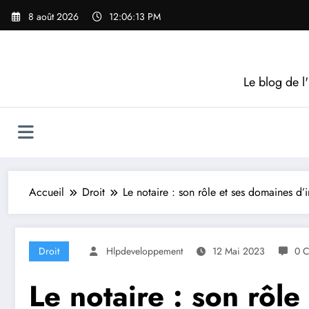
Aller
8 août 2026
12:06:14 PM
au
contenu
Le blog de l'
Accueil
Droit
Le notaire : son rôle et ses domaines d’i
Droit
Hlpdeveloppement
12 Mai 2023
0 C
Le notaire : son rôle