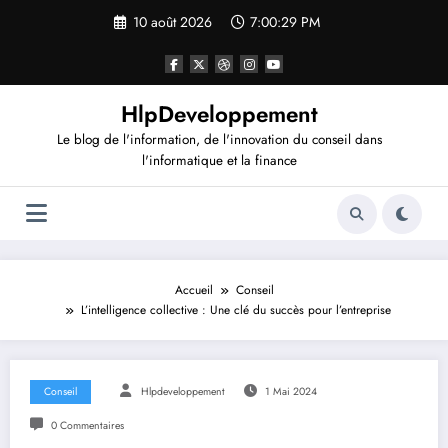
Aller
10 août 2026
7:00:29 PM
au
contenu
HlpDeveloppement
Le blog de l'information, de l'innovation du conseil dans
l'informatique et la finance
Accueil
Conseil
L’intelligence collective : Une clé du succès pour l’entreprise
Conseil
Hlpdeveloppement
1 Mai 2024
0 Commentaires